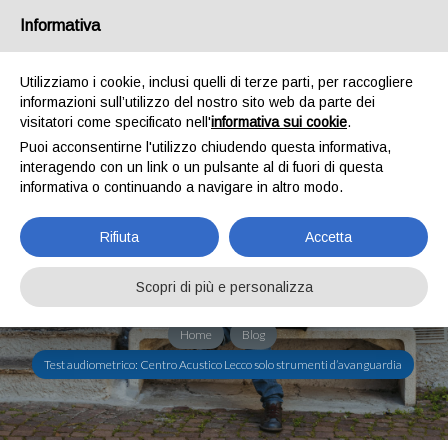
Informativa
Utilizziamo i cookie, inclusi quelli di terze parti, per raccogliere
informazioni sull’utilizzo del nostro sito web da parte dei
visitatori come specificato nell'
informativa sui cookie
.
Puoi acconsentirne l'utilizzo chiudendo questa informativa,
TEST AUDIOMETRICO:
interagendo con un link o un pulsante al di fuori di questa
informativa o continuando a navigare in altro modo.
CENTRO ACUSTICO LECCO
SOLO STRUMENTI
Rifiuta
Accetta
D’AVANGUARDIA
Scopri di più e personalizza
Home
Blog
Test audiometrico: Centro Acustico Lecco solo strumenti d’avanguardia