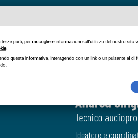
di terze parti, per raccogliere informazioni sull’utilizzo del nostro sito
A.MO
ACUFENE
ESAMI
AUDIOLOGIA PEDIATRICA
FORMAZIONE
okie
.
endo questa informativa, interagendo con un link o un pulsante al di f
odo.
E SE ESIST
E SE ESIST
AC
SEN
APPARECCH
APPARECCH
IN ESCLUSI
Andrea Cirig
Andrea Cirig
GRADO DI C
GRADO DI C
POSSI
Tecnico audiopro
Tecnico audiopro
ASCOLTARE
ASCOLTARE
Il metodo che perm
Ideatore e coordinat
Ideatore e coordinat