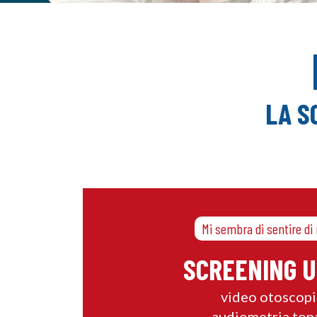
LA S
Mi sembra di sentire d
SCREENING U
video otoscopi
audiometria ton