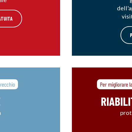
dell'
vis
ATUITA
orecchio
Per migliorare la
E
RIABIL
a
prot