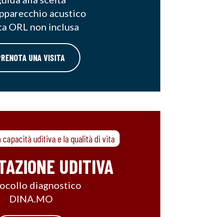
apparecchio acustico
ita ORL non inclusa
PRENOTA UNA VISITA
 capacità uditiva e la qualità di vita
ITAZIONE UDITIVA
ocollo diagnostico
DINA.MO