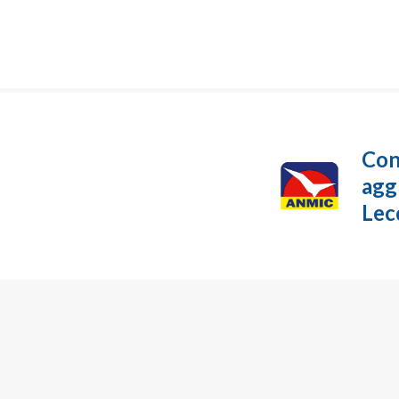
Cons
agg
Lec