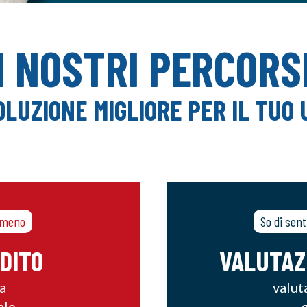
I NOSTRI PERCORS
OLUZIONE MIGLIORE PER IL TUO 
i meno
So di sent
DITO
VALUTAZ
a
valut
ale
g