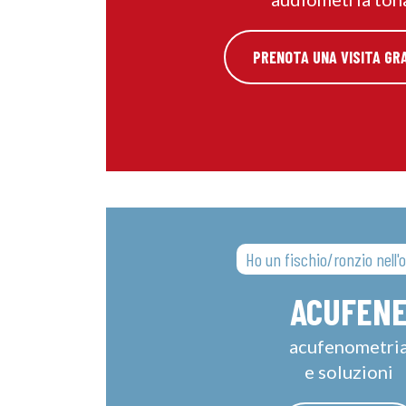
PRENOTA UNA VISITA GR
Ho un fischio/ronzio nell'
ACUFEN
acufenometri
e soluzioni