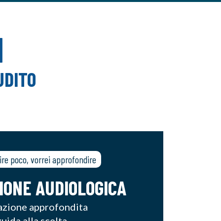
I
UDITO
ire poco, vorrei approfondire
IONE AUDIOLOGICA
azione approfondita
uida alla scelta